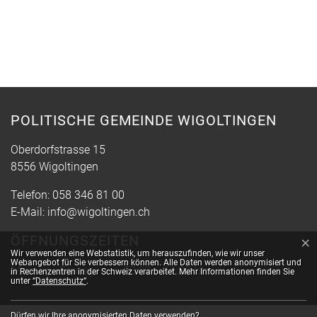
POLITISCHE GEMEINDE WIGOLTINGEN
Oberdorfstrasse 15
8556 Wigoltingen
Telefon:
058 346 81 00
E-Mail:
info@wigoltingen.ch
ÖFFNUNGSZEITEN
×
Webstatistik
Wir verwenden eine Webstatistik, um herauszufinden, wie wir unser
Webangebot für Sie verbessern können. Alle Daten werden anonymisiert und
Montag - Freitag
08:30 – 11:30 Uhr
in Rechenzentren in der Schweiz verarbeitet. Mehr Informationen finden Sie
unter
“Datenschutz“
.
Dürfen wir Ihre anonymisierten Daten verwenden?