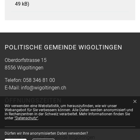
49 kB)
POLITISCHE GEMEINDE WIGOLTINGEN
Oberdorfstrasse 15
8556 Wigoltingen
Telefon:
058 346 81 00
E-Mail:
info@wigoltingen.ch
ÖFFNUNGSZEITEN
×
Webstatistik
Wir verwenden eine Webstatistik, um herauszufinden, wie wir unser
Webangebot für Sie verbessern können. Alle Daten werden anonymisiert und
Montag - Freitag
08:30 – 11:30 Uhr
in Rechenzentren in der Schweiz verarbeitet. Mehr Informationen finden Sie
unter
“Datenschutz“
.
Dürfen wir Ihre anonymisierten Daten verwenden?
© 2026 Politische Gemeinde Wigoltingen