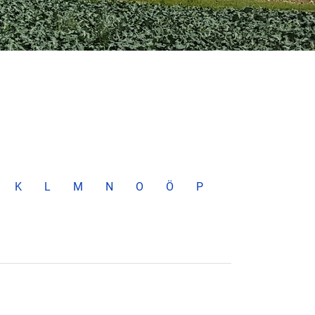
K
L
M
N
O
Ö
P