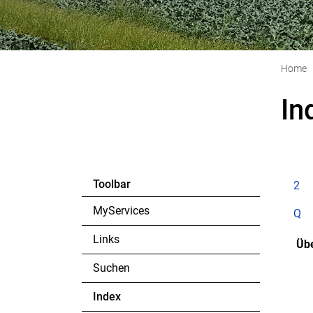
Home
In
Toolbar
2
MyServices
Q
Links
Übe
Suchen
Index