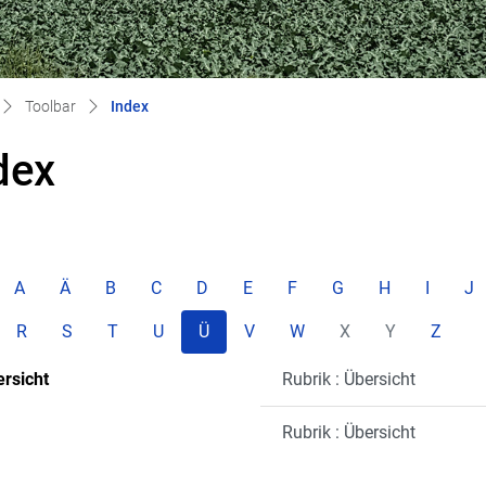
(ausgewählt)
Toolbar
Index
dex
A
Ä
B
C
D
E
F
G
H
I
J
R
S
T
U
Ü
V
W
X
Y
Z
rsicht
Rubrik : Übersicht
Rubrik : Übersicht